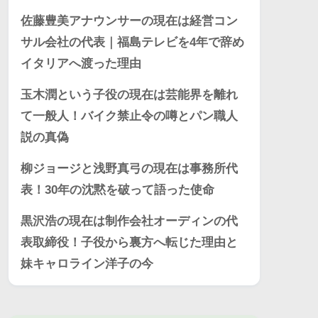
佐藤豊美アナウンサーの現在は経営コン
サル会社の代表｜福島テレビを4年で辞め
イタリアへ渡った理由
玉木潤という子役の現在は芸能界を離れ
て一般人！バイク禁止令の噂とパン職人
説の真偽
柳ジョージと浅野真弓の現在は事務所代
表！30年の沈黙を破って語った使命
黒沢浩の現在は制作会社オーディンの代
表取締役！子役から裏方へ転じた理由と
妹キャロライン洋子の今