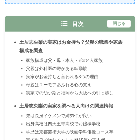
目次
閉じる
土居志央梨の実家はお金持ち？父親の職業や家族
構成を調査
家族構成は父・母・本人・弟の4人家族
父親は外科医の噂がある転勤族
実家がお金持ちと言われる3つの理由
母親はユーモアあふれる心の支え
実家での幼少期と福岡から大阪への引っ越し
土居志央梨の実家を調べる人向けの関連情報
弟は長身イケメンで姉弟仲が良い
出身高校は四天王寺高校でお嬢様学校
学歴は京都芸術大学の映画学科俳優コース卒
宝塚出身ではなくバレエ歴15年の実力者