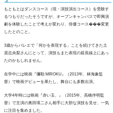
もともとはダンスコース（現・演技演出コース）を受験す
るつもりだったそうですが、オープンキャンパスで即興演
劇を体験したことで考えが変わり、俳優コース���変更
したとのこと。
3歳からバレエで「何かを表現する」ことを続けてきた土
居志央梨さんにとって、演技もまた表現の延長線上にあっ
たのかもしれません。
在学中には映画『彌勒 MIROKU』（2013年、林海象監
督）で映画デビューを果たし、舞台にも多数出演。
大学4年時には映画『赤い玉、』（2015年、高橋伴明監
督）で主演の奥田瑛二さん相手に大胆な演技を見せ、一気
に注目を集めました。