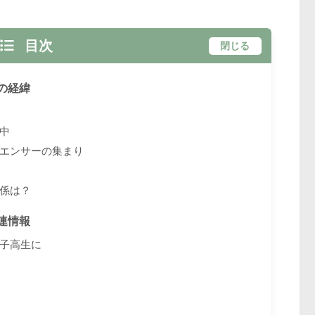
目次
閉じる
の経緯
中
エンサーの集まり
係は？
連情報
子高生に