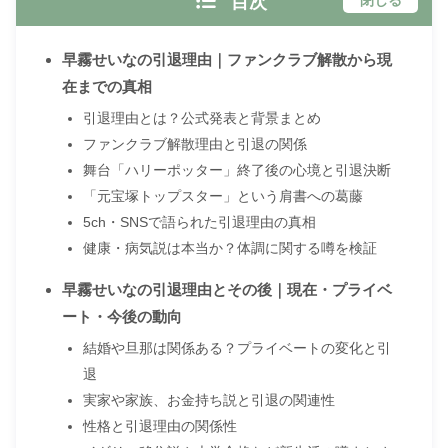
目次
閉じる
早霧せいなの引退理由｜ファンクラブ解散から現
在までの真相
引退理由とは？公式発表と背景まとめ
ファンクラブ解散理由と引退の関係
舞台「ハリーポッター」終了後の心境と引退決断
「元宝塚トップスター」という肩書への葛藤
5ch・SNSで語られた引退理由の真相
健康・病気説は本当か？体調に関する噂を検証
早霧せいなの引退理由とその後｜現在・プライベ
ート・今後の動向
結婚や旦那は関係ある？プライベートの変化と引
退
実家や家族、お金持ち説と引退の関連性
性格と引退理由の関係性