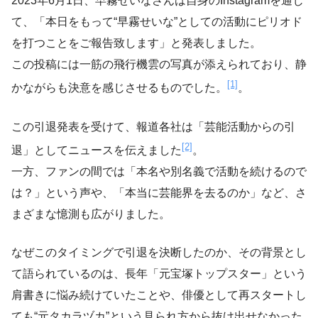
2023年6月1日、早霧せいなさんは自身のInstagramを通じ
て、「本日をもって“早霧せいな”としての活動にピリオド
を打つことをご報告致します」と発表しました。
この投稿には一筋の飛行機雲の写真が添えられており、静
[1]
かながらも決意を感じさせるものでした。
。
この引退発表を受けて、報道各社は「芸能活動からの引
[2]
退」としてニュースを伝えました
。
一方、ファンの間では「本名や別名義で活動を続けるので
は？」という声や、「本当に芸能界を去るのか」など、さ
まざまな憶測も広がりました。
なぜこのタイミングで引退を決断したのか、その背景とし
て語られているのは、長年「元宝塚トップスター」という
肩書きに悩み続けていたことや、俳優として再スタートし
ても“元タカラヅカ”という見られ方から抜け出せなかった