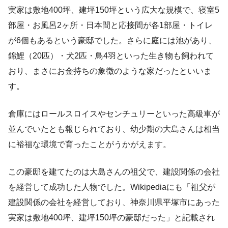
実家は敷地400坪、建坪150坪という広大な規模で、寝室5
部屋・お風呂2ヶ所・日本間と応接間が各1部屋・トイレ
が6個もあるという豪邸でした。さらに庭には池があり、
錦鯉（20匹）・犬2匹・鳥4羽といった生き物も飼われて
おり、まさにお金持ちの象徴のような家だったといいま
す。
倉庫にはロールスロイスやセンチュリーといった高級車が
並んでいたとも報じられており、幼少期の大島さんは相当
に裕福な環境で育ったことがうかがえます。
この豪邸を建てたのは大島さんの祖父で、建設関係の会社
を経営して成功した人物でした。Wikipediaにも「祖父が
建設関係の会社を経営しており、神奈川県平塚市にあった
実家は敷地400坪、建坪150坪の豪邸だった」と記載され