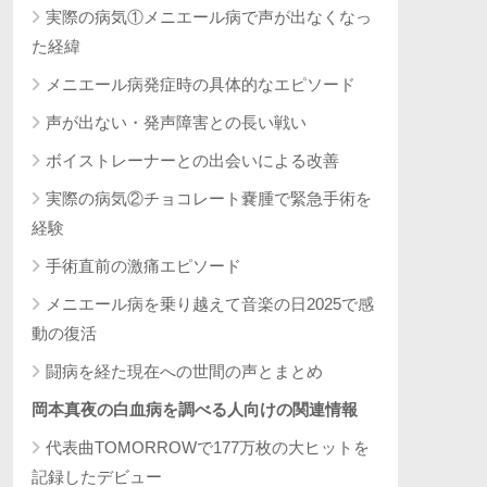
実際の病気①メニエール病で声が出なくなっ
た経緯
メニエール病発症時の具体的なエピソード
声が出ない・発声障害との長い戦い
ボイストレーナーとの出会いによる改善
実際の病気②チョコレート嚢腫で緊急手術を
経験
手術直前の激痛エピソード
メニエール病を乗り越えて音楽の日2025で感
動の復活
闘病を経た現在への世間の声とまとめ
岡本真夜の白血病を調べる人向けの関連情報
代表曲TOMORROWで177万枚の大ヒットを
記録したデビュー