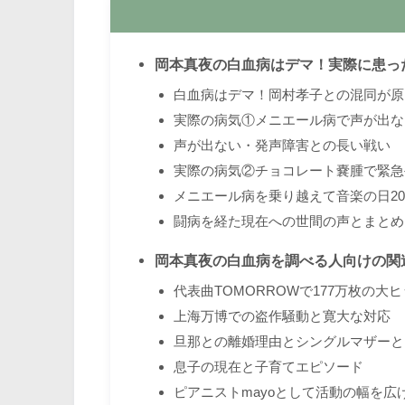
岡本真夜の白血病はデマ！実際に患っ
白血病はデマ！岡村孝子との混同が原
実際の病気①メニエール病で声が出な
声が出ない・発声障害との長い戦い
実際の病気②チョコレート嚢腫で緊急
メニエール病を乗り越えて音楽の日20
闘病を経た現在への世間の声とまとめ
岡本真夜の白血病を調べる人向けの関
代表曲TOMORROWで177万枚の大
上海万博での盗作騒動と寛大な対応
旦那との離婚理由とシングルマザーと
息子の現在と子育てエピソード
ピアニストmayoとして活動の幅を広