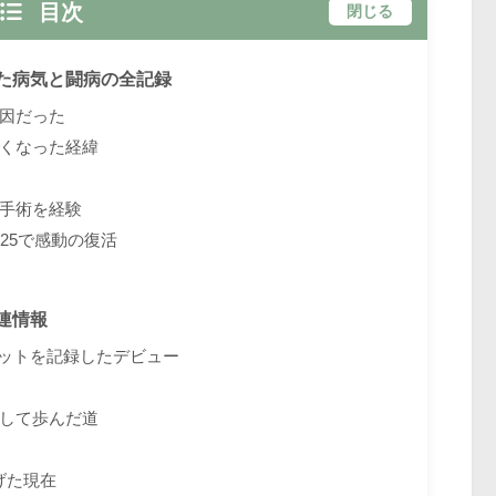
目次
閉じる
た病気と闘病の全記録
因だった
くなった経緯
手術を経験
25で感動の復活
連情報
ヒットを記録したデビュー
して歩んだ道
げた現在