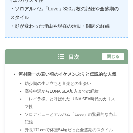
代のカリスマ性
・ソロアルバム「Love」320万枚の記録や全盛期の
スタイル
・顔が変わった理由や現在の活動・闘病の経緯
目次
閉じる
河村隆一の若い頃のイケメンぶりと伝説的な人気
幼少期の生い立ちと音楽との出会い
高校中退からLUNA SEA加入までの経緯
「レイラ様」と呼ばれたLUNA SEA時代のカリス
マ性
ソロデビューとアルバム「Love」の驚異的な売上
記録
身長171cmで体重54kgだった全盛期のスタイル