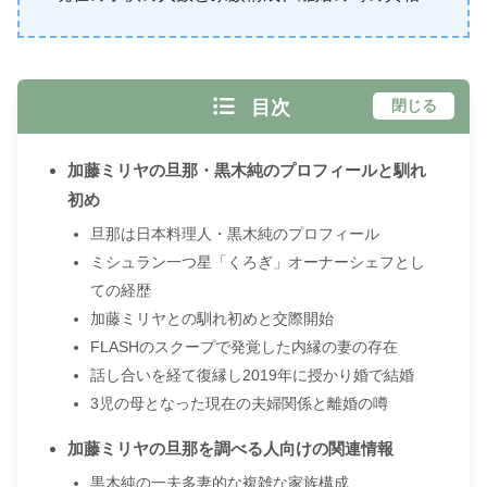
目次
閉じる
加藤ミリヤの旦那・黒木純のプロフィールと馴れ
初め
旦那は日本料理人・黒木純のプロフィール
ミシュラン一つ星「くろぎ」オーナーシェフとし
ての経歴
加藤ミリヤとの馴れ初めと交際開始
FLASHのスクープで発覚した内縁の妻の存在
話し合いを経て復縁し2019年に授かり婚で結婚
3児の母となった現在の夫婦関係と離婚の噂
加藤ミリヤの旦那を調べる人向けの関連情報
黒木純の一夫多妻的な複雑な家族構成