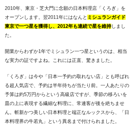
2010年、東京・芝大門に念願の日本料理店「くろぎ」を
オープンします。翌2011年にはなんと
ミシュランガイド
東京で一つ星を獲得し、2012年も連続で星を維持
しまし
た。
開業からわずか1年でミシュラン一つ星というのは、相当
な実力の証ですよね。これには正直、驚きました。
「くろぎ」は今や「日本一予約の取れない店」とも呼ばれ
る超人気店で、予約は半年待ちが当たり前。一人あたりの
予算は約5万円からという高級店ですが、季節の移ろいを
皿の上に表現する繊細な料理に、常連客が後を絶ちませ
ん。斬新かつ美しい日本料理と端正なルックスから、「日
本料理界の牛若丸」という異名まで付けられました。