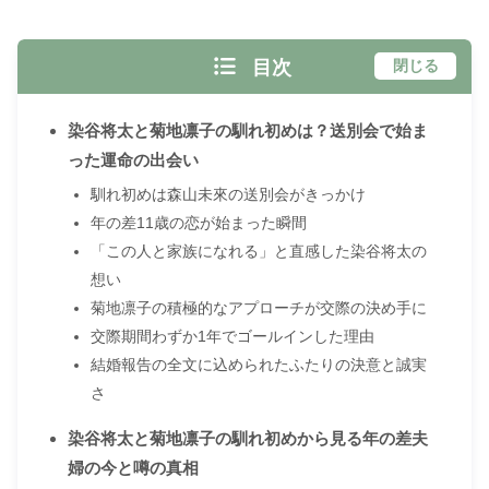
目次
閉じる
染谷将太と菊地凛子の馴れ初めは？送別会で始ま
った運命の出会い
馴れ初めは森山未來の送別会がきっかけ
年の差11歳の恋が始まった瞬間
「この人と家族になれる」と直感した染谷将太の
想い
菊地凛子の積極的なアプローチが交際の決め手に
交際期間わずか1年でゴールインした理由
結婚報告の全文に込められたふたりの決意と誠実
さ
染谷将太と菊地凛子の馴れ初めから見る年の差夫
婦の今と噂の真相