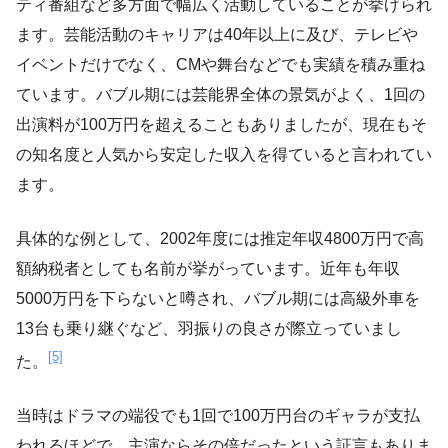
ティ番組など多方面で幅広く活動していることが挙げられ
ます。芸能活動のキャリアは40年以上に及び、テレビや
イベントだけでなく、CMや舞台などでも実績を積み重ね
ています。バブル期には芸能界全体の景気がよく、1回の
出演料が100万円を超えることもありましたが、現在もそ
の知名度と人気から安定した収入を得ていると言われてい
ます。
具体的な例として、2002年度には推定年収4800万円で高
額納税者としても名前が挙がっています。近年も年収
5000万円を下らないと噂され、バブル期には高級外車を
13台も乗り継ぐなど、羽振りの良さが際立っていまし
[5]
た。
当時はドラマの端役でも1回で100万円台のギャラが支払
われるほどで、主演ならその倍だったという証言もありま