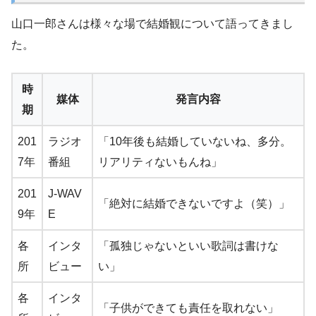
山口一郎さんは様々な場で結婚観について語ってきまし
た。
時
媒体
発言内容
期
201
ラジオ
「10年後も結婚していないね、多分。
7年
番組
リアリティないもんね」
201
J-WAV
「絶対に結婚できないですよ（笑）」
9年
E
各
インタ
「孤独じゃないといい歌詞は書けな
所
ビュー
い」
各
インタ
「子供ができても責任を取れない」