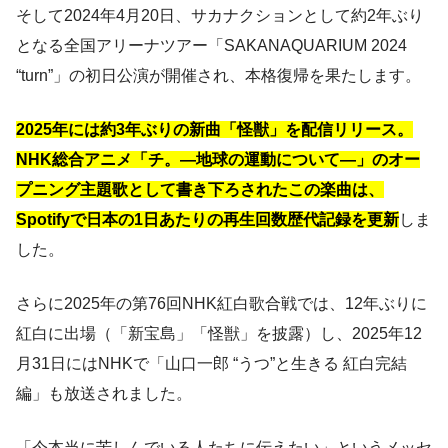
そして2024年4月20日、サカナクションとして約2年ぶり
となる全国アリーナツアー「SAKANAQUARIUM 2024
“turn”」の初日公演が開催され、本格復帰を果たします。
2025年には約3年ぶりの新曲「怪獣」を配信リリース。
NHK総合アニメ「チ。―地球の運動について―」のオー
プニング主題歌として書き下ろされたこの楽曲は、
Spotifyで日本の1日あたりの再生回数歴代記録を更新
しま
した。
さらに2025年の第76回NHK紅白歌合戦では、12年ぶりに
紅白に出場（「新宝島」「怪獣」を披露）し、2025年12
月31日にはNHKで「山口一郎 “うつ”と生きる 紅白完結
編」も放送されました。
「今本当に苦しんでいる人たちに伝えたい」というメッセ