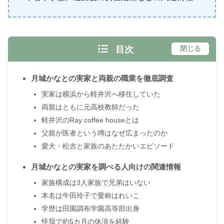
目次
閉じる
月城かなとの実家と両親の職業を徹底調査
実家は横浜から軽井沢へ移住していた
両親はともに元高校教師だった
軽井沢のRay coffee houseとは
父親が医者という噂はなぜ広まったのか
愛犬・松吉と家族のあたたかいエピソード
月城かなとの実家を調べる人向けの関連情報
家族構成は3人家族で兄弟はいない
本名は牛田玲子で愛称はれいこ
学歴は田園調布学園高等部出身
怪我で約5カ月の休演を経験