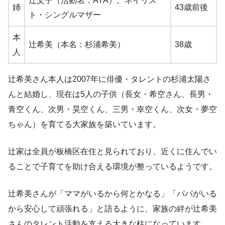
辻文子（活動名：AYA）。ネイリス
姉
43歳前後
ト・シングルマザー
本
辻希美（本名：杉浦希美）
38歳
人
辻希美さん本人は2007年に俳優・タレントの杉浦太陽さ
んと結婚し、現在は5人の子供（長女・希空さん、長男・
青空くん、次男・昊空くん、三男・幸空くん、次女・夢空
ちゃん）を育てる大家族を築いています。
辻家は全員が板橋区在住と見られており、近くに住んでい
ることで子育てを助け合える環境が整っているようです。
辻希美さんが「ママがいるから何とかなる」「パパがいる
から安心して頑張れる」と語るように、家族の絆が辻希美
さんのタレント活動を支える大きな柱になっています。