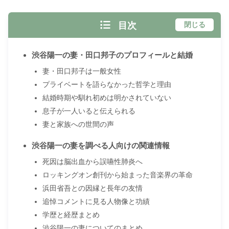
目次
閉じる
渋谷陽一の妻・田口邦子のプロフィールと結婚
妻・田口邦子は一般女性
プライベートを語らなかった哲学と理由
結婚時期や馴れ初めは明かされていない
息子が一人いると伝えられる
妻と家族への世間の声
渋谷陽一の妻を調べる人向けの関連情報
死因は脳出血から誤嚥性肺炎へ
ロッキングオン創刊から始まった音楽界の革命
浜田省吾との因縁と長年の友情
追悼コメントに見る人物像と功績
学歴と経歴まとめ
渋谷陽一の妻についてのまとめ