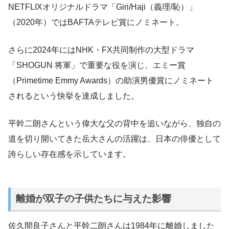
NETFLIXオリジナルドラマ「Giri/Haji（義理/恥）」
（2020年）ではBAFTAテレビ賞にノミネート。
さらに2024年にはNHK・FX共同制作の大型ドラマ
「SHOGUN 将軍」で重要な役を演じ、エミー賞
（Primetime Emmy Awards）の助演男優賞にノミネート
されるという快挙を達成しました。
平幹二朗さんという偉大な父の背中を追いながら、独自の
道を切り開いてきた岳大さんの活躍は、日本の俳優として
誇らしい存在感を示しています。
離婚が双子の子供たちに与えた影響
佐久間良子さんと平幹二朗さんは1984年に離婚しました