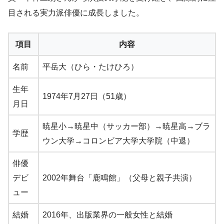
目される実力派俳優に成長しました。
項目
内容
名前
平岳大（ひら・たけひろ）
生年
1974年7月27日（51歳）
月日
暁星小→暁星中（サッカー部）→暁星高→ブラ
学歴
ウン大学→コロンビア大学大学院（中退）
俳優
デビ
2002年舞台「鹿鳴館」（父母と親子共演）
ュー
結婚
2016年、出版業界の一般女性と結婚