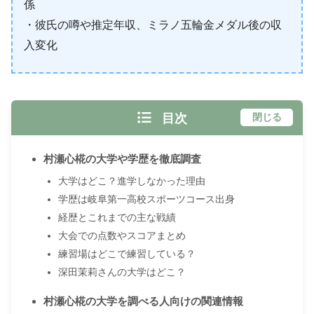
係
・彼氏の噂や推定年収、ミラノ五輪金メダル後の収
入変化
目次
閉じる
村瀬心椛の大学や学歴を徹底調査
大学はどこ？進学しなかった理由
学歴は岐阜第一高校スポーツコース出身
経歴とこれまでの主な戦績
大会での点数やスコアまとめ
練習場はどこで練習している？
深田茉莉さんの大学はどこ？
村瀬心椛の大学を調べる人向けの関連情報