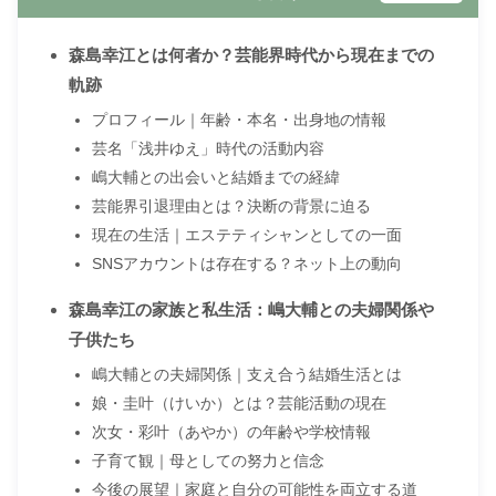
森島幸江とは何者か？芸能界時代から現在までの
軌跡
プロフィール｜年齢・本名・出身地の情報
芸名「浅井ゆえ」時代の活動内容
嶋大輔との出会いと結婚までの経緯
芸能界引退理由とは？決断の背景に迫る
現在の生活｜エステティシャンとしての一面
SNSアカウントは存在する？ネット上の動向
森島幸江の家族と私生活：嶋大輔との夫婦関係や
子供たち
嶋大輔との夫婦関係｜支え合う結婚生活とは
娘・圭叶（けいか）とは？芸能活動の現在
次女・彩叶（あやか）の年齢や学校情報
子育て観｜母としての努力と信念
今後の展望｜家庭と自分の可能性を両立する道