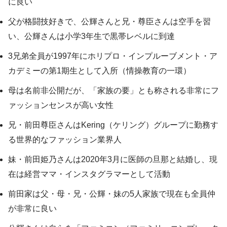
に良い
父が格闘技好きで、公輝さんと兄・尊臣さんは空手を習
い、公輝さんは小学3年生で黒帯レベルに到達
3兄弟全員が1997年にホリプロ・インプルーブメント・ア
カデミーの第1期生として入所（情操教育の一環）
母は名前非公開だが、「家族の要」とも称される非常にフ
ァッションセンスが高い女性
兄・前田尊臣さんはKering（ケリング）グループに勤務す
る世界的なファッション業界人
妹・前田姫乃さんは2020年3月に医師の旦那と結婚し、現
在は経営ママ・インスタグラマーとして活動
前田家は父・母・兄・公輝・妹の5人家族で現在も全員仲
が非常に良い