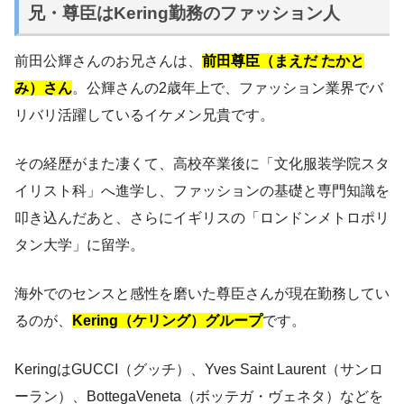
兄・尊臣はKering勤務のファッション人
前田公輝さんのお兄さんは、
前田尊臣（まえだ たかと
み）さん
。公輝さんの2歳年上で、ファッション業界でバ
リバリ活躍しているイケメン兄貴です。
その経歴がまた凄くて、高校卒業後に「文化服装学院スタ
イリスト科」へ進学し、ファッションの基礎と専門知識を
叩き込んだあと、さらにイギリスの「ロンドンメトロポリ
タン大学」に留学。
海外でのセンスと感性を磨いた尊臣さんが現在勤務してい
るのが、
Kering（ケリング）グループ
です。
KeringはGUCCI（グッチ）、Yves Saint Laurent（サンロ
ーラン）、BottegaVeneta（ボッテガ・ヴェネタ）などを