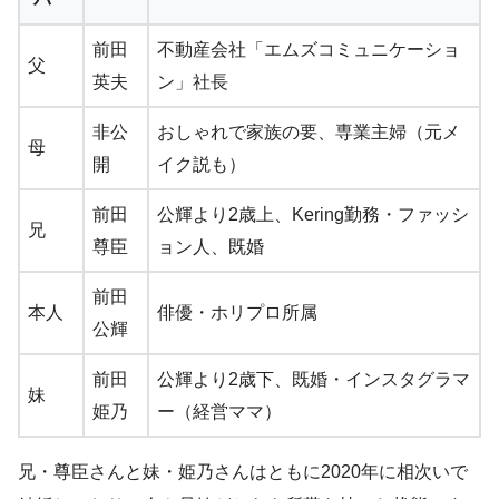
前田
不動産会社「エムズコミュニケーショ
父
英夫
ン」社長
非公
おしゃれで家族の要、専業主婦（元メ
母
開
イク説も）
前田
公輝より2歳上、Kering勤務・ファッシ
兄
尊臣
ョン人、既婚
前田
本人
俳優・ホリプロ所属
公輝
前田
公輝より2歳下、既婚・インスタグラマ
妹
姫乃
ー（経営ママ）
兄・尊臣さんと妹・姫乃さんはともに2020年に相次いで