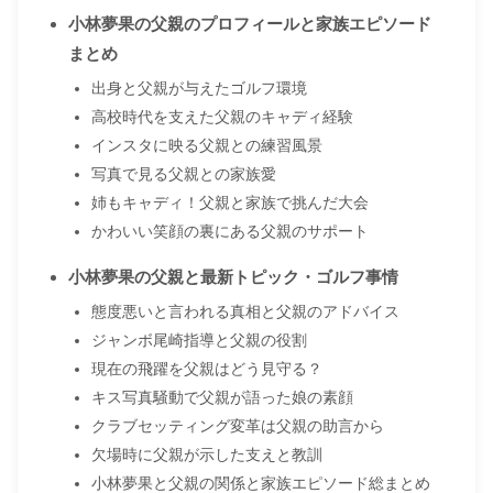
小林夢果の父親のプロフィールと家族エピソード
まとめ
出身と父親が与えたゴルフ環境
高校時代を支えた父親のキャディ経験
インスタに映る父親との練習風景
写真で見る父親との家族愛
姉もキャディ！父親と家族で挑んだ大会
かわいい笑顔の裏にある父親のサポート
小林夢果の父親と最新トピック・ゴルフ事情
態度悪いと言われる真相と父親のアドバイス
ジャンボ尾崎指導と父親の役割
現在の飛躍を父親はどう見守る？
キス写真騒動で父親が語った娘の素顔
クラブセッティング変革は父親の助言から
欠場時に父親が示した支えと教訓
小林夢果と父親の関係と家族エピソード総まとめ