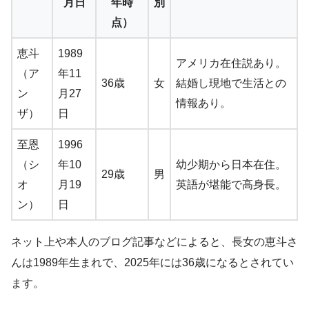
月日
年時
別
点）
恵斗
1989
アメリカ在住説あり。
（ア
年11
36歳
女
結婚し現地で生活との
ン
月27
情報あり。
ザ）
日
至恩
1996
（シ
年10
幼少期から日本在住。
29歳
男
オ
月19
英語が堪能で高身長。
ン）
日
ネット上や本人のブログ記事などによると、長女の恵斗さ
んは1989年生まれで、2025年には36歳になるとされてい
ます。