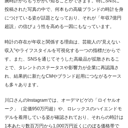
腕時計からもうかがい知ることができます。特にSNSに
投稿された写真の中で、何本もの高級ブランドの時計を身
につけている姿が話題となっており、それが「年収7億円
超説」の信ぴょう性を高める一因にもなっています。
時計の存在が年収と関係する理由は、芸能人の“見えない
収入”やライフスタイルを可視化する一つの指標だからで
す。また、SNSを通じてそうした高級品が拡散されるこ
とで、タレントのステータスや影響力が企業に再認識さ
れ、結果的に新たなCMやブランド起用につながるケース
も多々あります。
川口さんのInstagramでは、オーデマピゲの「ロイヤルオ
ーク」（定価950万円超）や、ロレックスのハイエンドモ
デルを着用している姿が確認されており、それらの時計は
1本あたり数百万円から1,000万円近くにのぼる価格帯で