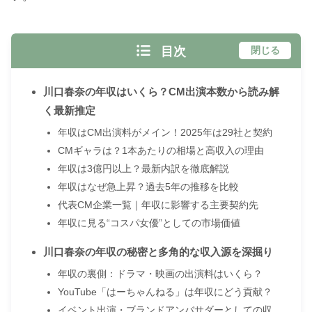
目次
閉じる
川口春奈の年収はいくら？CM出演本数から読み解
く最新推定
年収はCM出演料がメイン！2025年は29社と契約
CMギャラは？1本あたりの相場と高収入の理由
年収は3億円以上？最新内訳を徹底解説
年収はなぜ急上昇？過去5年の推移を比較
代表CM企業一覧｜年収に影響する主要契約先
年収に見る“コスパ女優”としての市場価値
川口春奈の年収の秘密と多角的な収入源を深掘り
年収の裏側：ドラマ・映画の出演料はいくら？
YouTube「はーちゃんねる」は年収にどう貢献？
イベント出演・ブランドアンバサダーとしての収