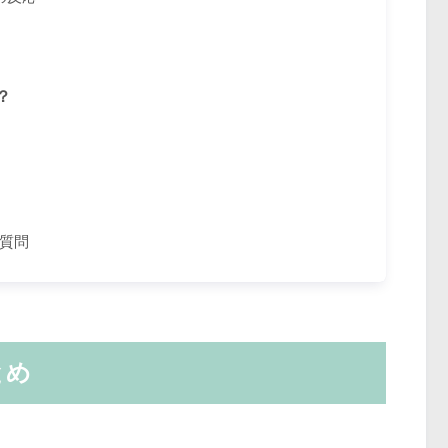
？
質問
とめ