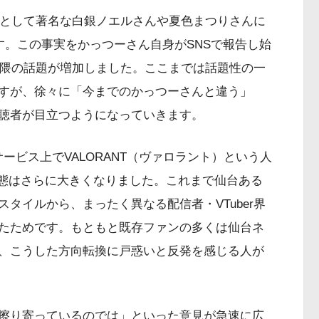
erとして著名な白銀ノエルさんや夏色まつりさんに
とです。この事実をかっつーさん自身がSNSで報告し始
r界隈の話題が増加しました。ここまでは話題性の一
すが、徐々に「今までのかっつーさんと違う」
聴者が目立つようになっていきます。
信サービス上でVALORANT（ヴァロラント）という人
事態はさらに大きくなりました。これまで仙台ある
タイルから、まったく異なる配信者・VTuber界
たためです。もともと既存ファンの多くは仙台ネ
、こうした方向転換に戸惑いと反発を感じる人が
「擦り寄っているのでは」といった意見が急速に広