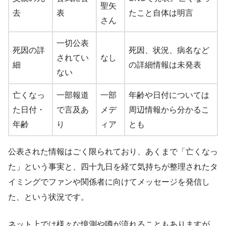
聖矢
去
表
たこと自体は明言
さん
一切公表
死因の詳
死因、状況、病名など
されてい
なし
細
の詳細情報は未発表
ない
亡くなっ
一部報道
一部
年齢や日付については
た日付・
で言及あ
メデ
周辺情報から分かるこ
年齢
り
ィア
とも
公表された情報はごく限られており、あくまで「亡くなっ
た」という事実と、四十九日を経て気持ちが整理されたタ
イミングでファンや関係者に向けてメッセージを発信し
た、という状況です。
ネット上では様々な憶測や噂が流れることもありますが、