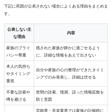
下記に死因が公表されない場合によくある理由をまとめま
す。
公表しない主
内容
な理由
家族のプライ
残された家族が静かに過ごせるよう
バシー尊重
に、詳細な情報をあえて出さない
本人の気持ち
自分や家族の心の整理ができたタイミ
やタイミング
ングでのみ発表し、詳細は伏せる
重視
不要な詮索や
世間の詮索、憶測、誤った情報拡散を
噂を避ける
防ぐ意図
芸能界・音楽業界では家族の訃報時に