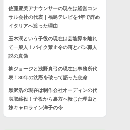
佐藤豊美アナウンサーの現在は経営コン
サル会社の代表｜福島テレビを4年で辞め
イタリアへ渡った理由
玉木潤という子役の現在は芸能界を離れ
て一般人！バイク禁止令の噂とパン職人
説の真偽
柳ジョージと浅野真弓の現在は事務所代
表！30年の沈黙を破って語った使命
黒沢浩の現在は制作会社オーディンの代
表取締役！子役から裏方へ転じた理由と
妹キャロライン洋子の今