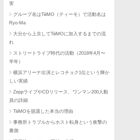
実
グループ名はTiiiMO（ティーモ）で活動名は
Ryo-Ma
大分から上京してTiiiMOに加入するまでの流
れ
ストリートライブ時代の活動（2018年4月〜
半年）
横浜アリーナ出演とレコチョク1位という輝か
しい実績
ZeppライブやCDリリース、ワンマン200人動
員の詳細
TiiiMOを脱退した本当の理由
事務所トラブルからホスト転身という衝撃の
裏側