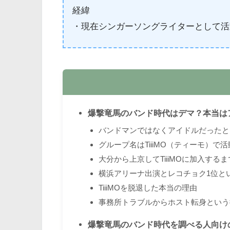
経緯
・現在シンガーソングライターとして活
爆撃竜馬のバンド時代はデマ？本当はア
バンドマンではなくアイドルだったと
グループ名はTiiiMO（ティーモ）で活動
大分から上京してTiiiMOに加入する
横浜アリーナ出演とレコチョク1位と
TiiiMOを脱退した本当の理由
事務所トラブルからホスト転身という
爆撃竜馬のバンド時代を調べる人向け