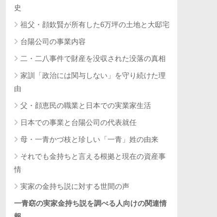
史
祖父・顔欽賢が所有した6万坪の土地と大邸宅
台陽公司の事業内容
二・二八事件で財産を没収された没落の真相
家訓「政治には関与しない」を守り続けた理
由
父・顔恵民の職業と日本での実業家生活
日本での事業と台陽公司の代表就任
母・一青かづ枝と珍しい「一青」姓の由来
それでも金持ちと言える根拠と現在の資産事
情
実家の金持ち説に対する世間の声
一青窈の実家金持ち説を調べる人向けの関連情
報