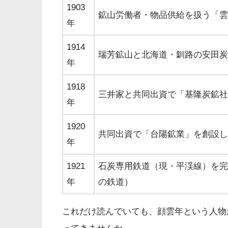
1903
鉱山労働者・物品供給を扱う「
年
1914
瑞芳鉱山と北海道・釧路の安田炭
年
1918
三井家と共同出資で「基隆炭鉱社
年
1920
共同出資で「台陽鉱業」を創設
年
1921
石炭専用鉄道（現・平渓線）を完
年
の鉄道）
これだけ読んでいても、顔雲年という人物